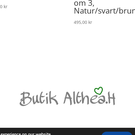
om 3,
00
kr
Natur/svart/bru
495,00
kr
LICY
 experience on our website.