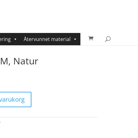
ering
Återvunnet material
M, Natur
i varukorg
r