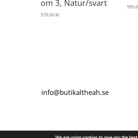
om 3, Natur/svart
995,
570,00
kr
info@butikaltheah.se
KONTAKT
KÖPVILLKOR
INTEGRITETSPO
We are using cookies to give you the best