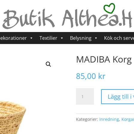
ekorationer
Textilier
Belysning
Kök och serv
MADIBA Korg 
85,00
kr
MADIBA
Lägg till 
Korg
M,
Natur
mängd
Kategorier:
Inredning
,
Korga