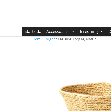
Startsida
Accessoarer
Inredning
D
Hem
/
Korgar
/ MADIBA Korg M, Natur