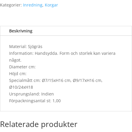
3,
Kategorier:
Inredning
,
Korgar
Svart/brun/beige
mängd
Beskrivning
Material: Sjögräs
Information: Handsydda. Form och storlek kan variera
något.
Diameter cm:
Höjd cm:
Specialmått cm: Ø7/15xH16 cm, Ø9/17xH16 cm,
Ø10/24xH18
Ursprungsland: Indien
Förpackningsantal st: 1,00
Relaterade produkter