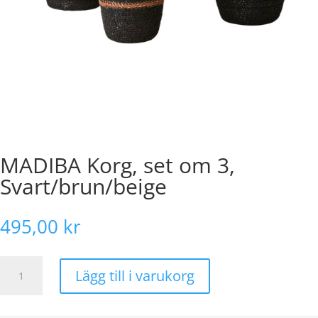
MADIBA Korg, set om 3,
Svart/brun/beige
495,00
kr
MADIBA
Lägg till i varukorg
Korg,
set
om