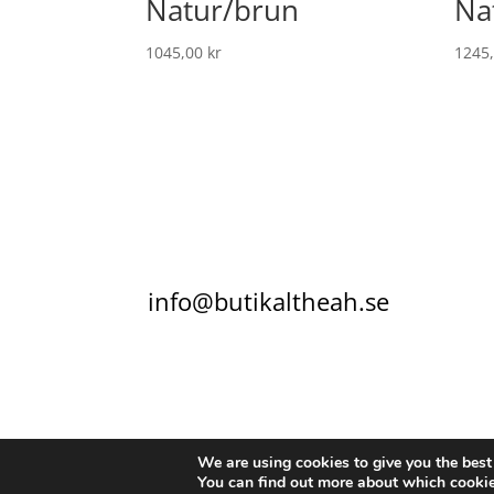
Natur/brun
Na
1045,00
kr
1245
info@butikaltheah.se
KONTAKT
KÖPVILLKOR
INTEGRITETSPO
We are using cookies to give you the best
You can find out more about which cookie