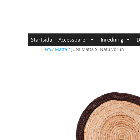
Startsida
Accessoarer
Inredning
D
Hem
/
Matta
/ JUNI Matta S, Natur/brun