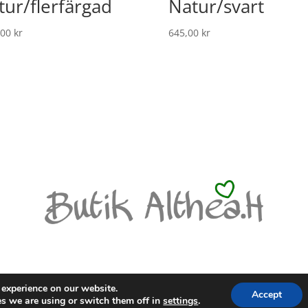
tur/flerfärgad
Natur/svart
,00
kr
645,00
kr
LICY
 experience on our website.
Accept
s we are using or switch them off in
settings
.