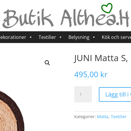
ekorationer
Textilier
Belysning
Kök och serv
JUNI Matta S,
495,00
kr
JUNI
Lägg till 
Matta
S,
Natur/brun
mängd
Kategorier:
Matta
,
Textilier