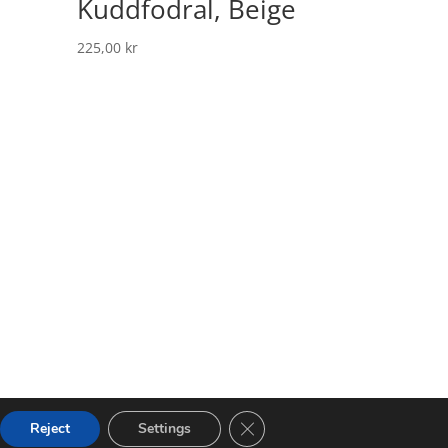
Kuddfodral, Beige
225,00
kr
Close GDPR Cookie Banner
Reject
Settings