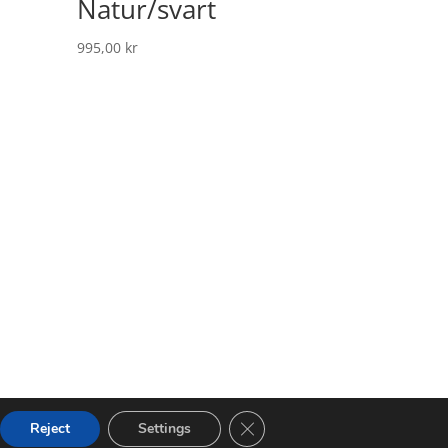
Natur/svart
995,00
kr
Close GDPR Cookie Banner
Reject
Settings