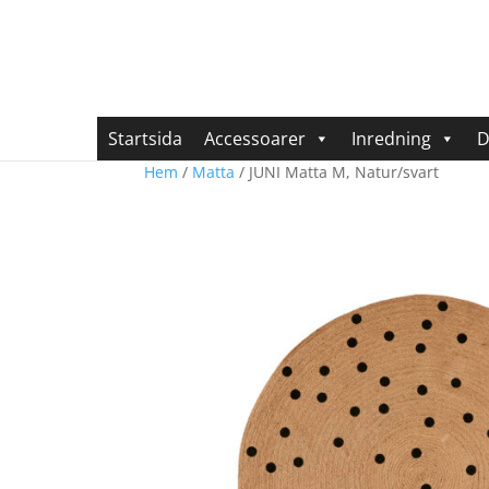
Startsida
Accessoarer
Inredning
D
Hem
/
Matta
/ JUNI Matta M, Natur/svart