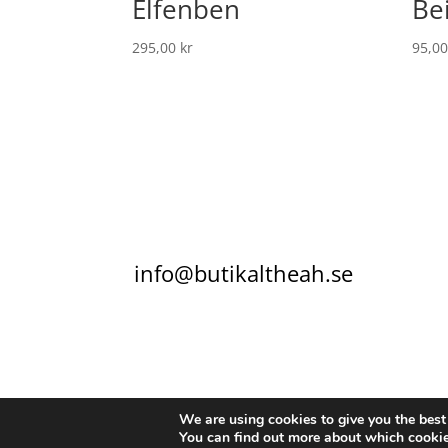
Elfenben
Be
295,00
kr
95,0
info@butikaltheah.se
KONTAKT
KÖPVILLKOR
INTEGRITETSPO
We are using cookies to give you the best
You can find out more about which cookie