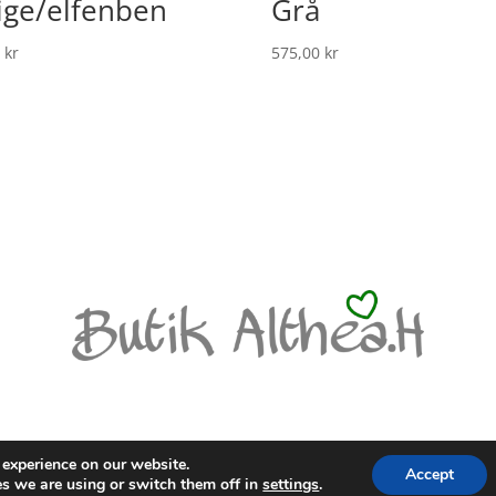
ige/elfenben
Grå
0
kr
575,00
kr
LICY
 experience on our website.
Accept
s we are using or switch them off in
settings
.