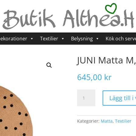
ekorationer
Textilier
Belysning
Kök och serv
JUNI Matta M,
645,00
kr
JUNI
Lägg till 
Matta
M,
Natur/svart
mängd
Kategorier:
Matta
,
Textilier