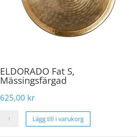
ELDORADO Fat S,
Mässingsfärgad
625,00
kr
ELDORADO
Lägg till i varukorg
Fat
S,
Mässingsfärgad