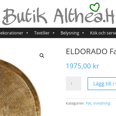
ekorationer
Textilier
Belysning
Kök och serv
ELDORADO Fat
1975,00
kr
ELDORADO
Lägg till 
Fat
L,
Mässingsfärgad
mängd
Kategorier:
Fat
,
Inredning