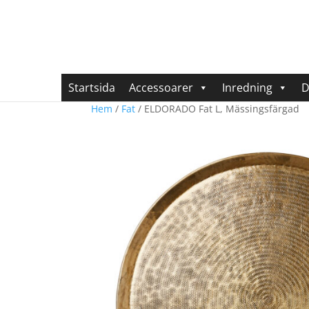
Startsida
Accessoarer
Inredning
D
Hem
/
Fat
/ ELDORADO Fat L, Mässingsfärgad