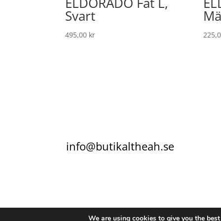
ELDORADO Fat L,
EL
Svart
Mä
495,00
kr
225,
info@butikaltheah.se
KONTAKT
KÖPVILLKOR
INTEGRITETSPO
We are using cookies to give you the best