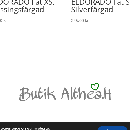
DORADO Fat XS,
ELDORADO Fat S
ssingsfärgad
Silverfärgad
00
kr
245,00
kr
LICY
 experience on our website.