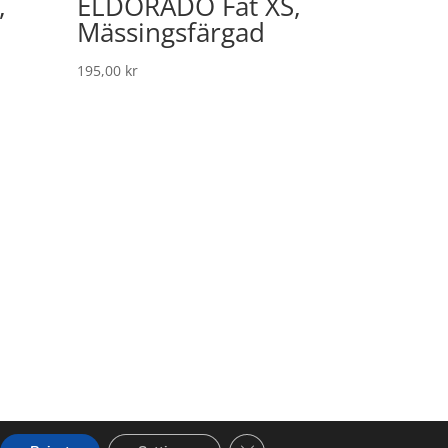
,
ELDORADO Fat XS,
Mässingsfärgad
195,00
kr
Close GDPR Cookie Banner