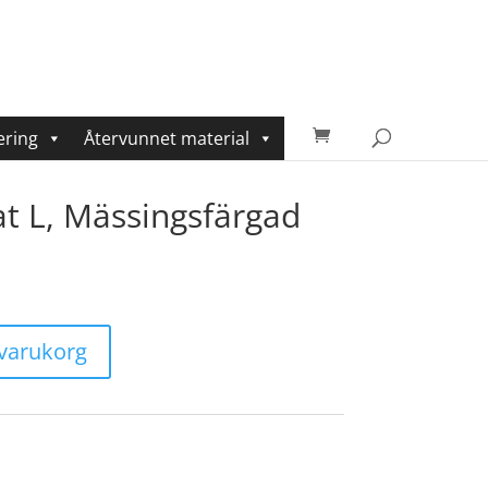
ering
Återvunnet material
 L, Mässingsfärgad
i varukorg