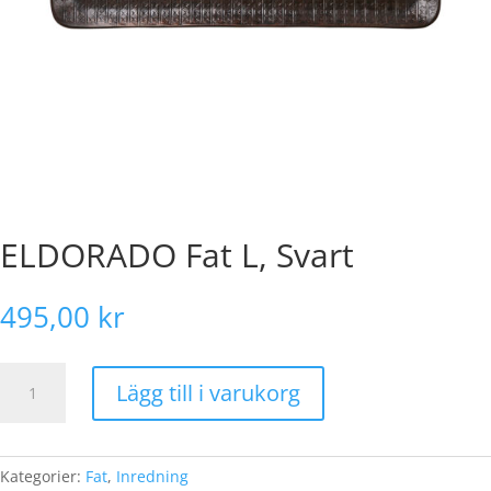
ELDORADO Fat L, Svart
495,00
kr
ELDORADO
Lägg till i varukorg
Fat
L,
Svart
mängd
Kategorier:
Fat
,
Inredning