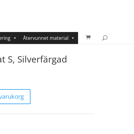
ering
Återvunnet material
S, Silverfärgad
i varukorg