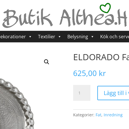
ekorationer
Textilier
Belysning
Kök och serv
ELDORADO Fat 
625,00
kr
ELDORADO
Lägg till 
Fat
S,
Silverfärgad
mängd
Kategorier:
Fat
,
Inredning