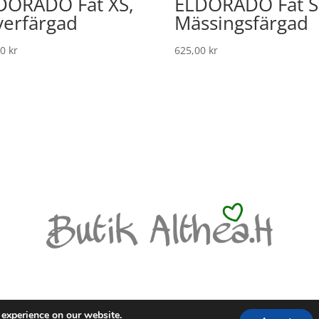
DORADO Fat XS,
ELDORADO Fat S
lverfärgad
Mässingsfärgad
00
kr
625,00
kr
LICY
 experience on our website.