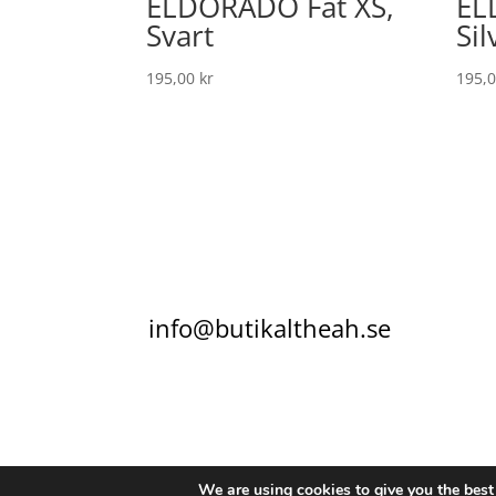
ELDORADO Fat XS,
EL
Svart
Si
195,00
kr
195,
info@butikaltheah.se
KONTAKT
KÖPVILLKOR
INTEGRITETSPO
We are using cookies to give you the best