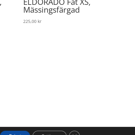
,
ELDORADO Fat XS,
Mässingsfärgad
225,00
kr
Close GDPR Cookie Banner