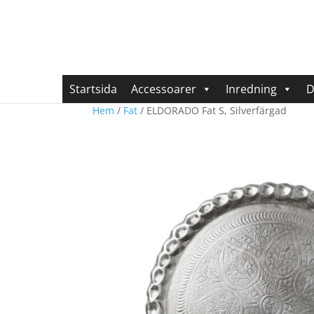
Startsida
Accessoarer
Inredning
D
Hem
/
Fat
/ ELDORADO Fat S, Silverfärgad