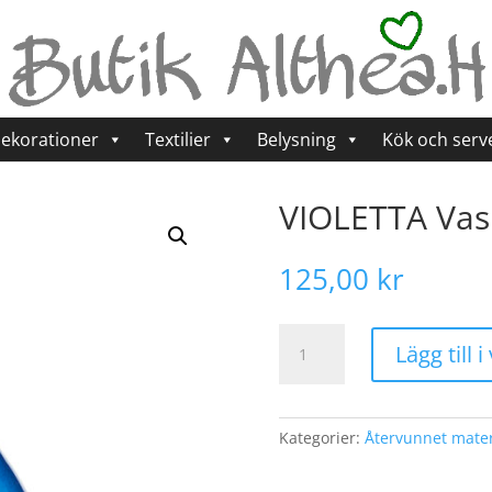
ekorationer
Textilier
Belysning
Kök och serv
VIOLETTA Vas 
125,00
kr
VIOLETTA
Lägg till 
Vas
S,
Blå
mängd
Kategorier:
Återvunnet mater