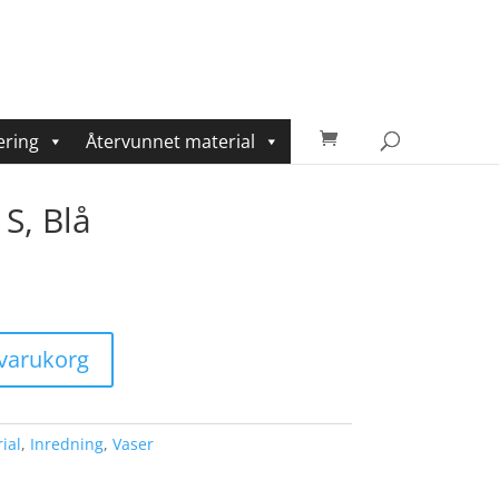
ering
Återvunnet material
S, Blå
i varukorg
ial
,
Inredning
,
Vaser