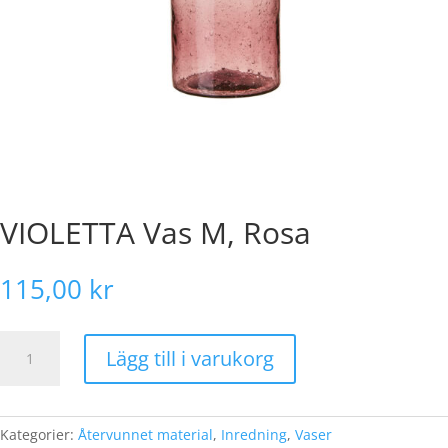
VIOLETTA Vas M, Rosa
115,00
kr
VIOLETTA
Lägg till i varukorg
Vas
M,
Rosa
mängd
Kategorier:
Återvunnet material
,
Inredning
,
Vaser