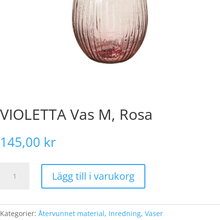
VIOLETTA Vas M, Rosa
145,00
kr
VIOLETTA
Lägg till i varukorg
Vas
M,
Rosa
mängd
Kategorier:
Återvunnet material
,
Inredning
,
Vaser