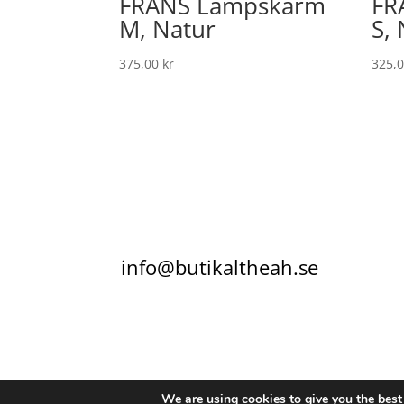
FRANS Lampskärm
FR
M, Natur
S,
375,00
kr
325,
info@butikaltheah.se
KONTAKT
KÖPVILLKOR
INTEGRITETSPO
We are using cookies to give you the best