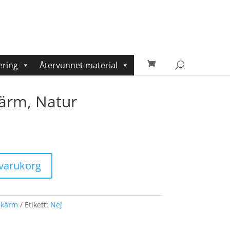
ering
Återvunnet material
ärm, Natur
i varukorg
skärm
Etikett:
Nej