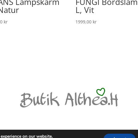
ANS Lampskärm
FUNGI Bordslam
 Natur
L, Vit
00
kr
1999,00
kr
LICY
 experience on our website.