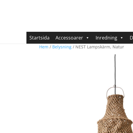
Startsida
Accessoarer
Inredning
D
Hem
/
Belysning
/ NEST Lampskärm, Natur