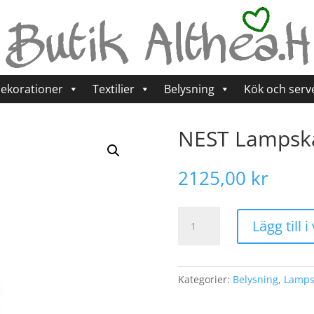
ekorationer
Textilier
Belysning
Kök och serv
NEST Lampsk
2125,00
kr
NEST
Lägg till 
Lampskärm,
Natur
mängd
Kategorier:
Belysning
,
Lamp