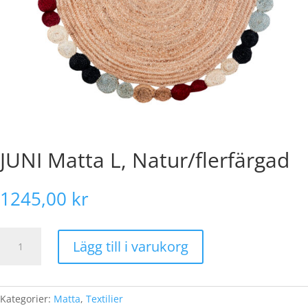
JUNI Matta L, Natur/flerfärgad
1245,00
kr
JUNI
Lägg till i varukorg
Matta
L,
Natur/flerfärgad
mängd
Kategorier:
Matta
,
Textilier