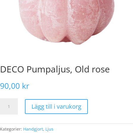
DECO Pumpaljus, Old rose
90,00
kr
DECO
Lägg till i varukorg
Pumpaljus,
Old
rose
mängd
Kategorier:
Handgjort
,
Ljus