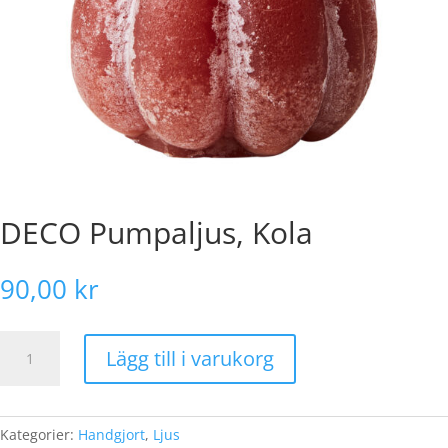
DECO Pumpaljus, Kola
90,00
kr
DECO
Lägg till i varukorg
Pumpaljus,
Kola
mängd
Kategorier:
Handgjort
,
Ljus