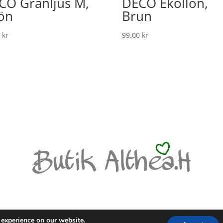
CO Granljus M,
DECO Ekollon,
ön
Brun
0
kr
99,00
kr
LICY
 experience on our website.