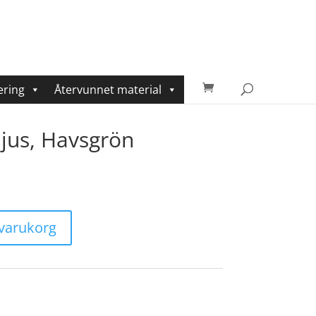
ering
Återvunnet material
us, Havsgrön
i varukorg