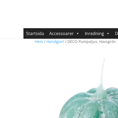
Startsida
Accessoarer
Inredning
D
Hem
/
Handgjort
/ DECO Pumpaljus, Havsgrön