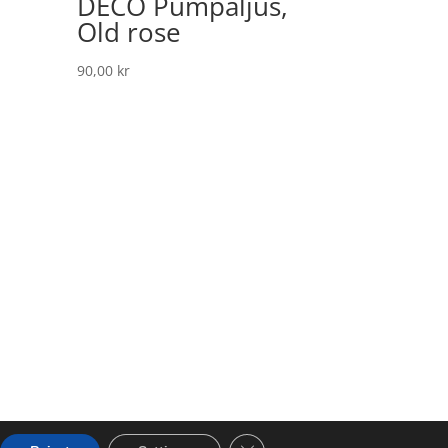
DECO Pumpaljus,
Old rose
90,00
kr
Close GDPR Cookie Banner