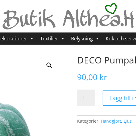
ekorationer
Textilier
Belysning
Kök och serv
DECO Pumpalj
90,00
kr
DECO
Lägg till 
Pumpaljus,
Havsgrön
mängd
Kategorier:
Handgjort
,
Ljus