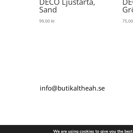
DECO Ljustårta,
DE
Sand
Gr
99,00
kr
75,0
info@butikaltheah.se
KONTAKT
KÖPVILLKOR
INTEGRITETSPO
We are using cookies to give you the best