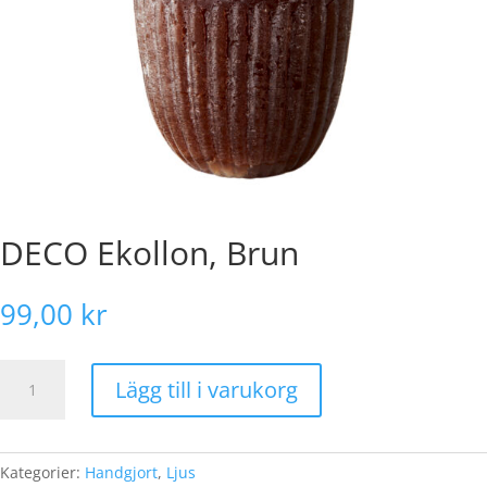
DECO Ekollon, Brun
99,00
kr
DECO
Lägg till i varukorg
Ekollon,
Brun
mängd
Kategorier:
Handgjort
,
Ljus