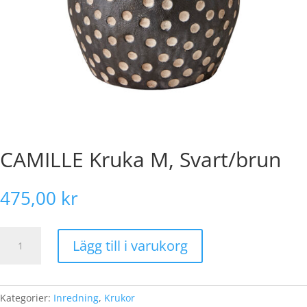
CAMILLE Kruka M, Svart/brun
475,00
kr
CAMILLE
Lägg till i varukorg
Kruka
M,
Svart/brun
mängd
Kategorier:
Inredning
,
Krukor